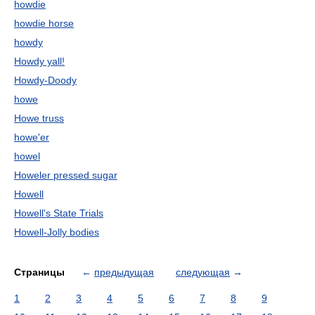
howdie
howdie horse
howdy
Howdy yall!
Howdy-Doody
howe
Howe truss
howe'er
howel
Howeler pressed sugar
Howell
Howell's State Trials
Howell-Jolly bodies
Страницы
←
предыдущая
следующая
→
1
2
3
4
5
6
7
8
9